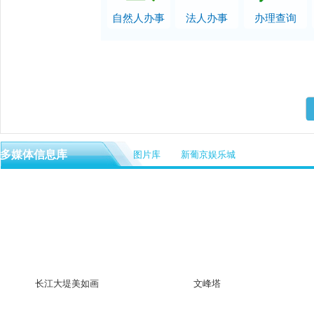
自然人办事
法人办事
办理查询
多媒体信息库
图片库
新葡京娱乐城
长江大堤美如画
文峰塔