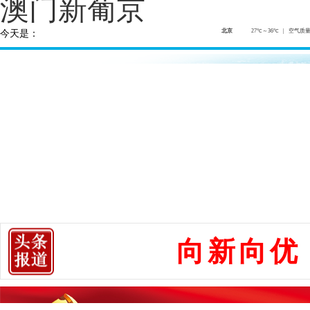
澳门新葡京
今天是：
网站首页
澳门新葡京官网
向新向优