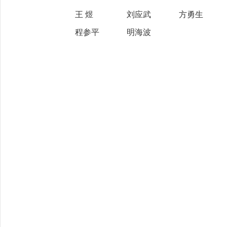
王 煜
刘应武
方勇生
程参平
明海波