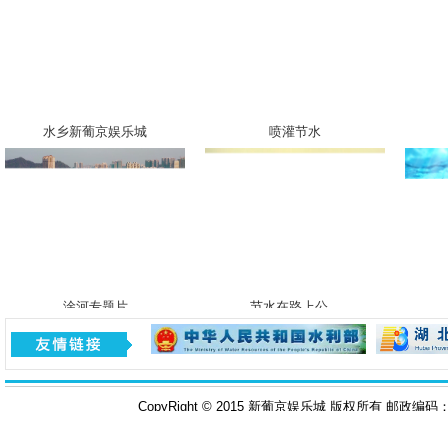
水乡新葡京娱乐城
喷灌节水
淦河专题片
节水在路上公...
CopyRight
©
2015 新葡京娱乐城 版权所有 邮政编码：4
鄂ICP备05011845号
鄂公网安备 42120202000258号
政府网站标识码
地址：湖北省新葡京娱乐城咸宁大道246号 技术支持：
咸宁日