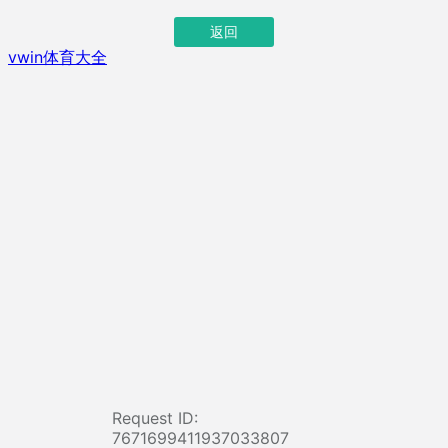
返回
vwin体育大全
Request ID:
7671699411937033807