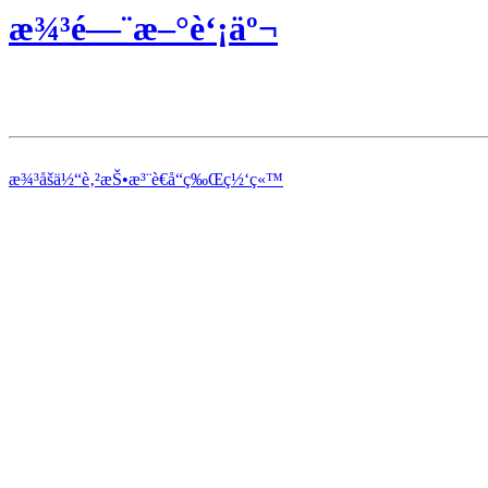
æ¾³é—¨æ–°è‘¡äº¬
æ¾³åšä½“è‚²æŠ•æ³¨è€å“ç‰Œç½‘ç«™