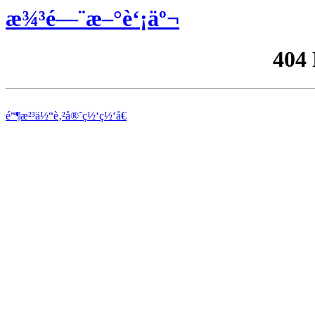
æ¾³é—¨æ–°è‘¡äº¬
404
é“¶æ²³ä½“è‚²å®˜ç½‘ç½‘å€