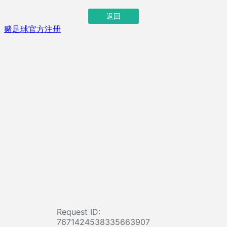
返回
赌足球官方注册
Request ID:
7671424538335663907