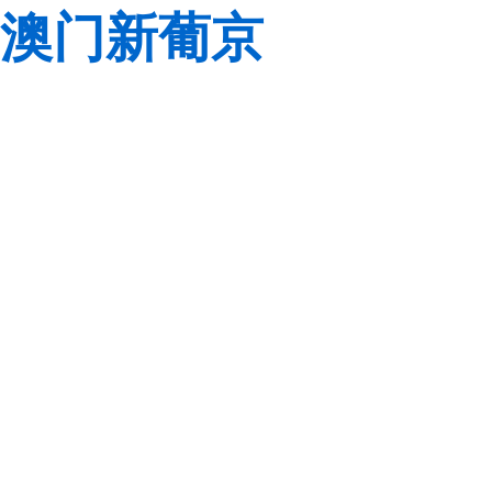
澳门新葡京